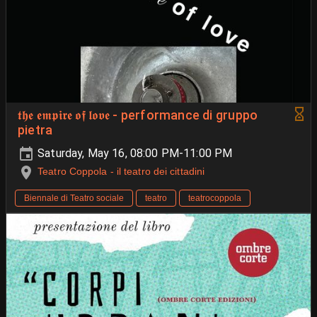
𝖙𝖍𝖊 𝖊𝖒𝖕𝖎𝖗𝖊 𝖔𝖋 𝖑𝖔𝖛𝖊 - performance di gruppo
pietra
Saturday, May 16, 08:00 PM-11:00 PM
Teatro Coppola - il teatro dei cittadini
Biennale di Teatro sociale
teatro
teatrocoppola