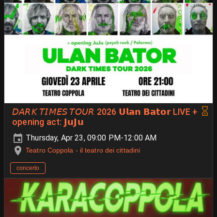
𝘋𝘈𝘙𝘒 𝘛𝘐𝘔𝘌𝘚 𝘛𝘖𝘜𝘙 2026 𝗨𝗹𝗮𝗻 𝗕𝗮𝘁𝗼𝗿 LIVE +
opening act: 𝗝𝘂𝗝𝘂
Thursday, Apr 23, 09:00 PM-12:00 AM
Teatro Coppola - il teatro dei cittadini
concerto