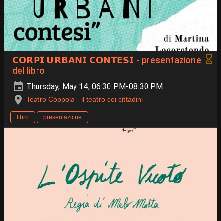
𝗖𝗢𝗥𝗣𝗜 𝗨𝗥𝗕𝗔𝗡𝗜 𝗖𝗢𝗡𝗧𝗘𝗦𝗜 - presentazione
del libro
Thursday, May 14, 06:30 PM-08:30 PM
Teatro Coppola - il teatro dei cittadini
libro
presentazione