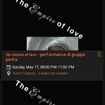
𝖙𝖍𝖊 𝖊𝖒𝖕𝖎𝖗𝖊 𝖔𝖋 𝖑𝖔𝖛𝖊 - performance di gruppo
pietra
Sunday, May 17, 08:00 PM-11:00 PM
Teatro Coppola - il teatro dei cittadini