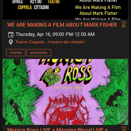
WE ARE MAKING A FILM ABOUT MARK FISHER
Thursday, Apr 16, 09:00 PM-12:00 AM
Teatro Coppola - il teatro dei cittadini
cinema
proiezione
Monica Ross LIVE + Mörning Blood LIVE +