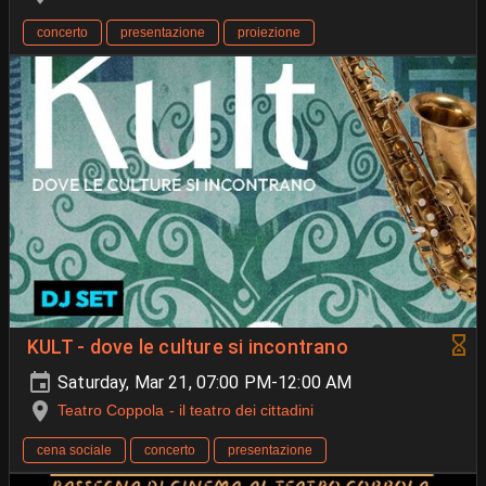
concerto
presentazione
proiezione
KULT - dove le culture si incontrano
Saturday, Mar 21, 07:00 PM-12:00 AM
Teatro Coppola - il teatro dei cittadini
cena sociale
concerto
presentazione