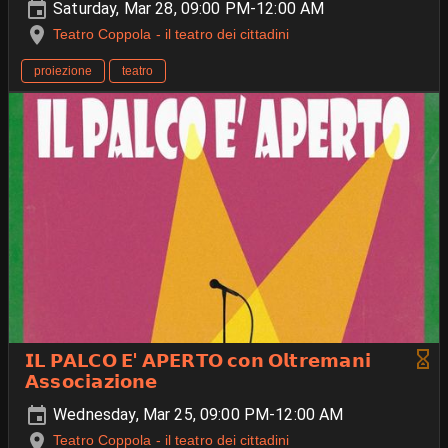
Saturday, Mar 28, 09:00 PM-12:00 AM
Teatro Coppola - il teatro dei cittadini
proiezione
teatro
𝗜𝗟 𝗣𝗔𝗟𝗖𝗢 𝗘‌' 𝗔𝗣𝗘𝗥𝗧𝗢 𝗰𝗼𝗻 𝗢𝗹𝘁𝗿𝗲𝗺𝗮𝗻𝗶
𝗔𝘀𝘀𝗼𝗰𝗶𝗮𝘇𝗶𝗼𝗻𝗲
Wednesday, Mar 25, 09:00 PM-12:00 AM
Teatro Coppola - il teatro dei cittadini