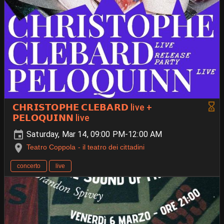
𝗖𝗛𝗥𝗜𝗦𝗧𝗢𝗣𝗛𝗘 𝗖𝗟𝗘‌𝗕𝗔𝗥𝗗 live +
𝗣𝗘𝗟𝗢𝗤𝗨𝗜𝗡𝗡 live
Saturday, Mar 14, 09:00 PM-12:00 AM
Teatro Coppola - il teatro dei cittadini
concerto
live