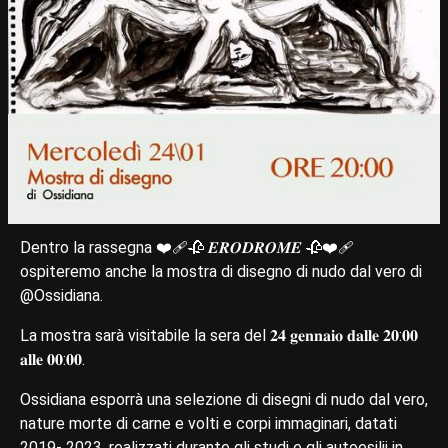
Dentro la rassegna ❤️‍🩹🥀 𝑬𝑹𝑶𝑫𝑹𝑶𝑴𝑬 🥀❤️‍🩹
ospiteremo anche la mostra di disegno di nudo dal vero di
@Ossidiana.
La mostra sarà visitabile la sera del 𝟐𝟒 𝐠𝐞𝐧𝐧𝐚𝐢𝐨 𝐝𝐚𝐥𝐥𝐞 𝟐𝟎:𝟎𝟎
𝐚𝐥𝐥𝐞 𝟎𝟎:𝟎𝟎.
Ossidiana esporrà una selezione di disegni di nudo dal vero,
nature morte di carne e volti e corpi immaginari, datati
2019- 2023, realizzati durante gli studi e gli autoesilii in